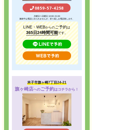
0859-57-4258
月曜日〜日曜日 10:00~21:00
施術中は電話に出られませんが、折り返しお電話致します。
LINE・WEB
ご予約
からの
は
365日24時間可能
です。
米子市旗ヶ崎7丁目24-21
旗ヶ崎店
ご予約
への
はコチラから！