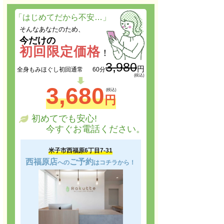
「はじめてだから不安…」
そんなあなたのため、
今だけの
初回限定価格
！
3,980
円
60分
全身もみほぐし
初回通常
3,680
円
初めてでも安心!
今すぐお電話ください。
米子市西福原6丁目7-31
西福原店
ご予約
への
はコチラから！