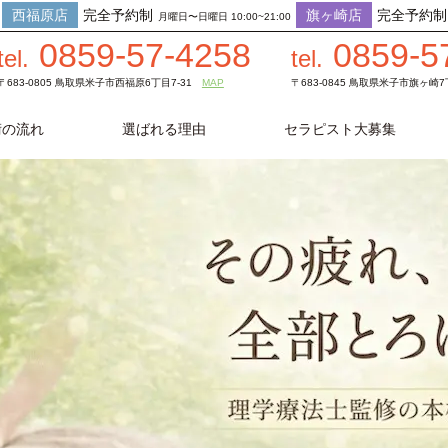
西福原店
完全予約制
旗ヶ崎店
完全予約制
月曜日〜日曜日 10:00~21:00
0859-57-4258
0859-5
tel.
tel.
〒683-0805 鳥取県米子市西福原6丁目7-31
MAP
〒683-0845 鳥取県米子市旗ヶ崎7丁
術の流れ
選ばれる理由
セラピスト大募集