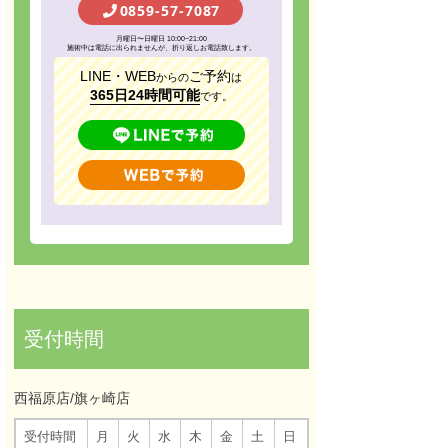
0859-57-7087
月曜日〜日曜日 10:00~21:00
施術中は電話に出られませんが、折り返しお電話致します。
LINE・WEB
ご予約
からの
は
365日24時間可能
です。
受付時間
西福原店/旗ヶ崎店
受付時間
月
火
水
木
金
土
日