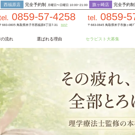
西福原店
完全予約制
旗ヶ崎店
完全予約制
月曜日〜日曜日 10:00~21:00
0859-57-4258
0859-5
tel.
tel.
〒683-0805 鳥取県米子市西福原6丁目7-31
MAP
〒683-0845 鳥取県米子市旗ヶ崎7丁
術の流れ
選ばれる理由
セラピスト大募集