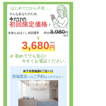
「はじめてだから不安…」
そんなあなたのため、
今だけの
初回限定価格
！
3,980
円
60分
全身もみほぐし
初回通常
3,680
円
初めてでも安心!
今すぐお電話ください。
米子市西福原6丁目7-31
西福原店
ご予約
への
はコチラから！