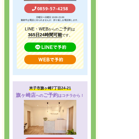
0859-57-4258
月曜日〜日曜日 10:00~21:00
施術中は電話に出られませんが、折り返しお電話致します。
LINE・WEB
ご予約
からの
は
365日24時間可能
です。
米子市旗ヶ崎7丁目24-21
旗ヶ崎店
ご予約
への
はコチラから！