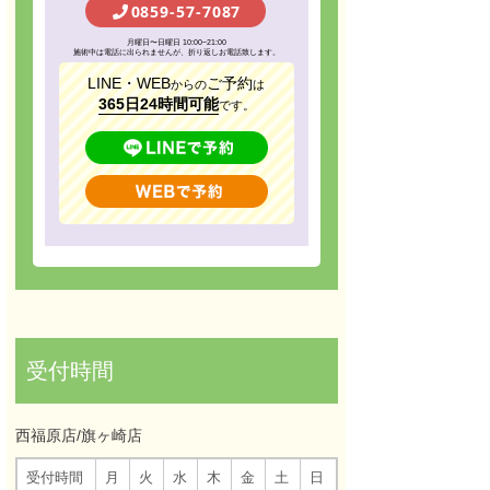
0859-57-7087
月曜日〜日曜日 10:00~21:00
施術中は電話に出られませんが、折り返しお電話致します。
LINE・WEB
ご予約
からの
は
365日24時間可能
です。
受付時間
西福原店/旗ヶ崎店
受付時間
月
火
水
木
金
土
日